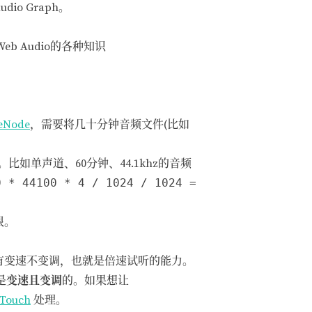
io Graph。
b Audio的各种知识
ceNode
，需要将几十分钟音频文件(比如
采样。比如单声道、60分钟、44.1khz的音频
0 * 44100 * 4 / 1024 / 1024 =
限。
有变速不变调，也就是倍速试听的能力。
是
变速且变调
的。如果想让
Touch
处理。