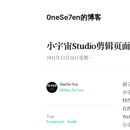
0neSe7en的博客
小宇宙Studio剪辑
Published on
2021年12月20日星期一
Name
前
Authors
0neSe7en
Twitter
@0ne_Se7en
小
特
在
We
Tags
Frontend
Audio
小宇