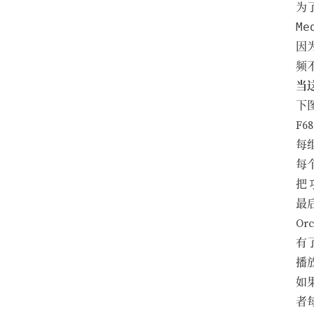
为
Me
因
频
当
下图
F68
每
每
把
最
Orc
有了
播
如
者每