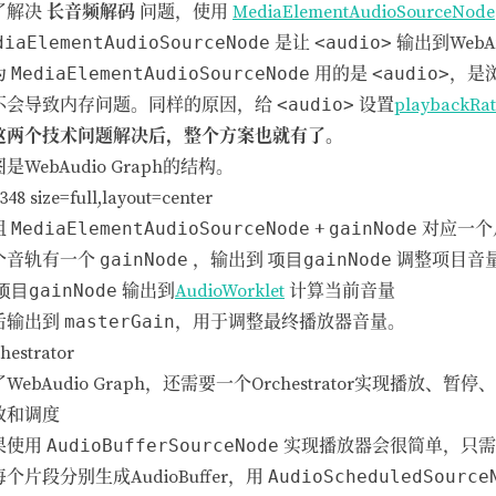
了解决
长音频解码
问题，使用
MediaElementAudioSourceNode
diaElementAudioSourceNode
是让
<audio>
输出到WebA
为
MediaElementAudioSourceNode
用的是
<audio>
，是
不会导致内存问题。同样的原因，给
<audio>
设置
playback
这两个技术问题解决后，整个方案也就有了。
是WebAudio Graph的结构。
348 size=full,layout=center
组
MediaElementAudioSourceNode
+
gainNode
对应一个
个音轨有一个
gainNode
，输出到
项目gainNode
调整项目音
项目gainNode
输出到
AudioWorklet
计算当前音量
后输出到
masterGain
，用于调整最终播放器音量。
hestrator
WebAudio Graph，还需要一个Orchestrator实现播放
放和调度
果使用
AudioBufferSourceNode
实现播放器会很简单，只
个片段分别生成AudioBuffer，用
AudioScheduledSource