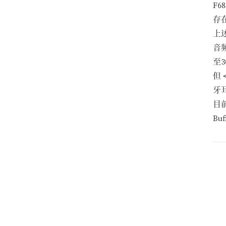
F68
存
上
音
至
但
牙
目
Bu