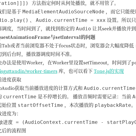
ration]]])
方法指定何时从何处播放，就不用管了。
我们是基于
MediaElementAudioSourceNode
，而它只能使
dio.play()
、
Audio.currentTime = xxx
设置。所以
器调度，当时间到了，就找到指定的
Audio
让其seek并播放并
questAnimationFrame与setInterval的问题
前Tab或者当前浏览器不处于focus状态时，浏览器会大幅度降低
切到后台时，播放器调度时间不准。
办法是使用Worker，在Worker里设置setTimeout，时间到了
isguttandin/worker-timers
库，也可以看下
Tone.js的实现
前进度获取
ebAudio获取当前播放进度的计算方式和
Audio.currentTime
的
currentTime
是不停增长的。 播放音频时需要记录：当前
A
起始位置
startOffsetTime
，本次播放的
playbackRate
。
放进度为：
化后的流程图