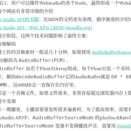
口。用户可以操作WebAudio的各个Node，最终形成一个WebAud
两个网站有非常详细的介绍
b Audio API的书籍
：比MDN的文档更有条理，循序渐进的介绍We
 Audio API - Web APIs | MDN (mozilla.org)
设计阶段，这两个技术问题影响了最终方案：
音频解码
播上传的音频素材一般是几十分钟，如果使用
AudioBufferSour
3)解码为
AudioBuffer(PCM)
。
dioBuffer
由若干Float32Array组成，每个Float32是一个
件，解码
decodeAudioBuffer
后的AudioBuffer就是
60 * 6
0MB
。这600MB会一直保存在内存里。
只是一个音频文件，如果文件很多，非常容易超过浏览器内存上
速不变调
作一期播客，主播需要重复听很多遍素材，为了提高效率，需要
bAudio API中，
AudioBufferSourceNode
的playbackRate
dioBufferSourceNode
变速不变调播放声音，需要用
Sound