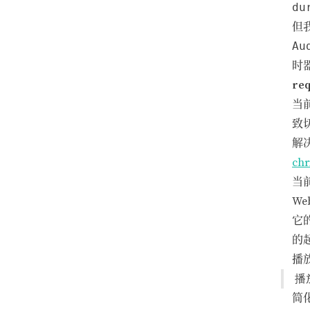
du
但
Au
时
re
当
致
解决
chr
当
W
它
的
播
简