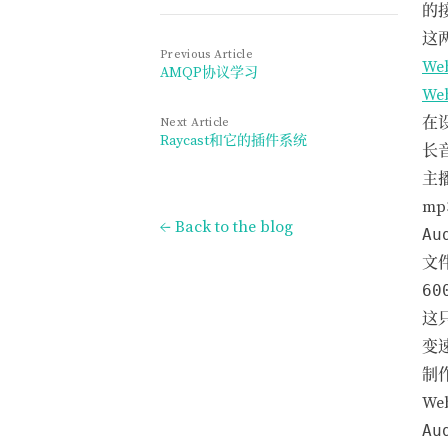
的接
这
Previous Article
We
AMQP协议学习
Web
在
Next Article
Raycast和它的插件系统
长
主
mp
← Back to the blog
Au
文
60
这
变
制
We
Au