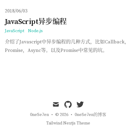
Published on
2018/06/03
JavaScript异步编程
JavaScript
Node.js
介绍了Javascript中异步编程的几种方式，比如Callback，
Promise，Async等。以及Promise中常见的坑。
mail
github
twitter
0neSe7en
•
© 2026
•
0neSe7en的博客
Tailwind Nextjs Theme